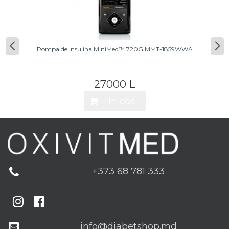
Pompa de insulina MiniMed™ 720G MMT-1859WWA
27000 L
+373 68 781 333