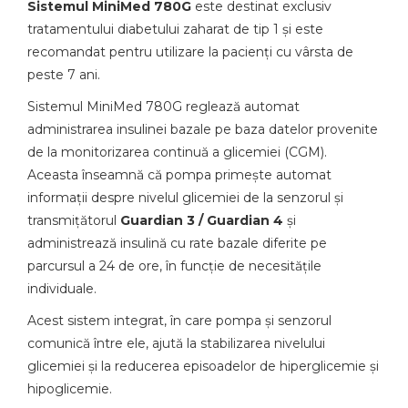
Sistemul MiniMed 780G
este destinat exclusiv
tratamentului diabetului zaharat de tip 1 și este
recomandat pentru utilizare la pacienți cu vârsta de
peste 7 ani.
Sistemul MiniMed 780G reglează automat
administrarea insulinei bazale pe baza datelor provenite
de la monitorizarea continuă a glicemiei (CGM).
Aceasta înseamnă că pompa primește automat
informații despre nivelul glicemiei de la senzorul și
transmițătorul
Guardian 3 / Guardian 4
și
administrează insulină cu rate bazale diferite pe
parcursul a 24 de ore, în funcție de necesitățile
individuale.
Acest sistem integrat, în care pompa și senzorul
comunică între ele, ajută la stabilizarea nivelului
glicemiei și la reducerea episoadelor de hiperglicemie și
hipoglicemie.