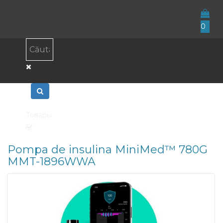
0
Товары
Pompa de insulina MiniMed™ 780G
MMT-1896WWA